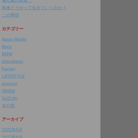
俺ん家の現状、
将来どうやって生きていくのか？
この季節
カテゴリー
Aston Martin
Benz
BMW
cherokeexj
Ferrari
LIFESTYLE
porsche
SR400
SUZUKI
未分類
アーカイブ
2022年9月
2022年8月