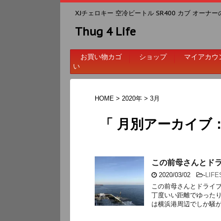
XJチェロキー 空冷ビートル SR400 カブ オーナ
Thug 4 Life
お買い物カゴ
ショップ
マイアカウ
い
HOME
>
2020年
>
3月
「 月別アーカイブ：2
この前母さんとド
2020/03/02
-
LIFE
この前母さんとドライ
丁度いい距離でゆった
は横浜港周辺でしか騒がれ