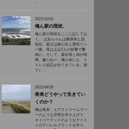
...
2021/10/10
俺ん家の現状、
俺ん家の現状をここに記してお
く。 ばあちゃんは糖尿病と認
知症。親父は狭心症と悪性リン
パ腫。母は上記2人の影響で鬱
病に。そして、最近母と姉が喧
嘩。嫌だね〜、俺の体にも、ス
トレス反応が出てきている。寝
てい ...
2021/04/29
将来どうやって生きてい
くのか？
俺は将来、エアストリームでバ
ーのような空間を作り上げて、
ネイバーフッドのようなテイス
トのアパレルブランドを作り、