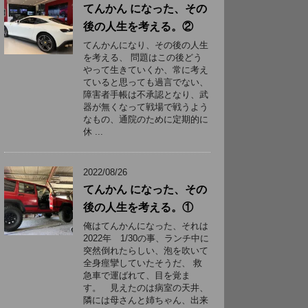
てんかん になった、その
後の人生を考える。②
てんかんになり、その後の人生
を考える、 問題はこの後どう
やって生きていくか、常に考え
ていると思っても過言でない、
障害者手帳は不承認となり、武
器が無くなって戦場で戦うよう
なもの、通院のために定期的に
休 ...
2022/08/26
てんかん になった、その
後の人生を考える。①
俺はてんかんになった、それは
2022年 1/30の事、ランチ中に
突然倒れたらしい、泡を吹いて
全身痙攣していたそうだ、 救
急車で運ばれて、目を覚ま
す。 見えたのは病室の天井、
隣には母さんと姉ちゃん、出来