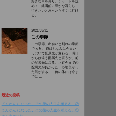
好きな車を弄り、チャートを読
めて、経済的に豊かな暮らし、
行きたいと思ったらすぐに行け
る、 ...
2021/03/31
この季節
この季節、出会いと別れの季節
である。 俺はちなみに今日い
っぱいで配属先が変わる、明日
からは違う配属先と言うか、前
の配属先に戻る。正直今までの
配属先が良かった、心地良かっ
た気がする。 俺の体には今ま
でに ...
最近の投稿
てんかん になった、その後の人生を考える。②
てんかん になった、その後の人生を考える。①