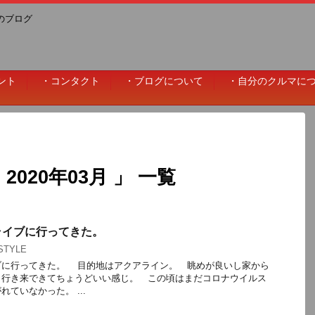
ーのブログ
ント
・コンタクト
・ブログについて
・自分のクルマに
020年03月 」 一覧
ライブに行ってきた。
STYLE
ブに行ってきた。 目的地はアクアライン。 眺めが良いし家から
り行き来できてちょうどいい感じ。 この頃はまだコロナウイルス
ていなかった。 ...