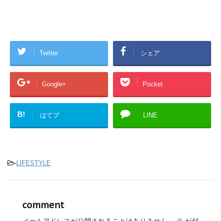
Twitter
シェア
Google+
Pocket
B!
はてブ
LINE
-
LIFESTYLE
comment