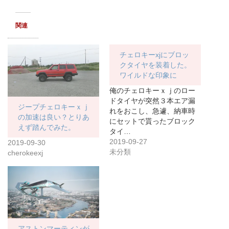
関連
チェロキーxjにブロッ
クタイヤを装着した。
ワイルドな印象に
俺のチェロキーｘｊのロー
ドタイヤが突然３本エア漏
ジープチェロキーｘｊ
れをおこし、急遽、納車時
の加速は良い？とりあ
にセットで貰ったブロック
えず踏んでみた。
タイ…
2019-09-27
2019-09-30
未分類
cherokeexj
アストンマーティンが